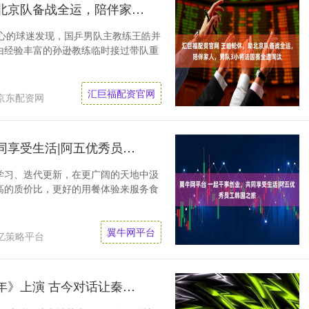
汇巨福配资官网 王皓轮休，助北京队备战全运，陪伴家人，男队3小将法国赛全遭淘汰
细心的球迷发现，国乒男队主教练王皓并
由经验丰富的孙逊教练临时接过带队重
汇巨福配资官网
京东配资网
翼牛网平台 一起干事创业，共同享受生活|阿五优秀员工韩国之旅
学习、迭代更新，在更广阔的天地中汲
高的质价比，更好的用餐体验来服务食
翼牛网平台
亿策略平台
臻鑫配资官网 杂技剧《一指千年》上演 古今对话让秦俑“活”起来