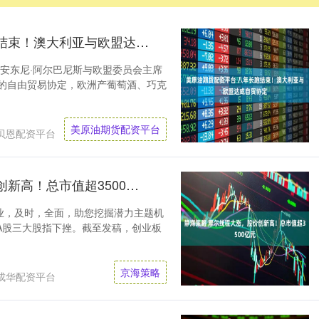
美原油期货配资平台 八年长跑结束！澳大利亚与欧盟达成自贸协定
理安东尼·阿尔巴尼斯与欧盟委员会主席
商的自由贸易协定，欧洲产葡萄酒、巧克
美原油期货配资平台
贝恩配资平台
静海策略 摩尔线程大涨，股价创新高！总市值超3500亿元
业，及时，全面，助您挖掘潜力主题机
盘，A股三大股指下挫。截至发稿，创业板
京海策略
成华配资平台