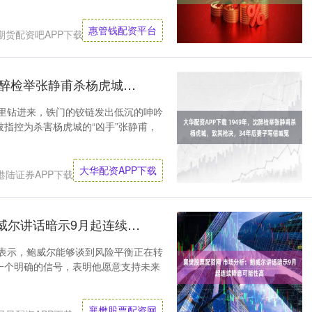
惠管钱配资平台
期货配资吧APP下载
大华配资APP下载 1949年，沈醉检举张静甫杀杨虎城，致其枪决，34年后妻子写信喊冤
缝里钻进来，铁门的铰链发出低沉的呻吟
指控为杀害杨虎城的“凶手”张静甫，
大华配资APP下载
港陆证券APP下载
襄樊股票配资网 市场分析：鲍威尔讲话暗示9月起连续降息可能性高
gan表示，鲍威尔能够谈到风险平衡正在转
一个明确的信号，表明他愿意支持未来
襄樊股票配资网