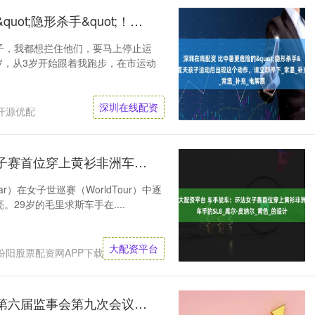
深圳在线配资 比中暑更危险的&quot;隐形杀手&quot;！夏天孩子运动后出现这个动作，请立即停下_常温_补充_电解质
子，我都想拦住他们，要马上停止运
岁，从3岁开始跟着我跑步，在市运动
深圳在线配资
开源优配
大配资平台 车手战车：环法女子赛首位穿上黄衫非洲车手的SL8_库尔·皮纳尔_黄色_的设计
enaar）在女子世巡赛（WorldTour）中逐
29岁的毛里求斯车手在....
大配资平台
汾阳股票配资网APP下载
黑龙江股票配资官网 倍轻松：第六届监事会第九次会议决议公告