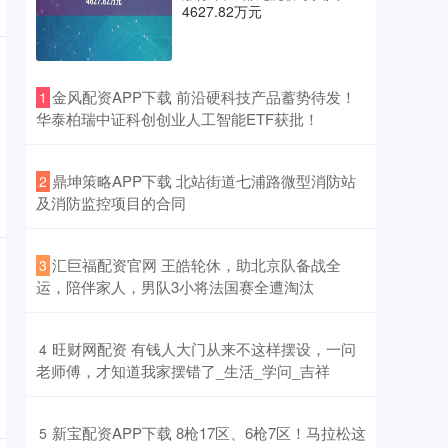
4627.82万元
​金风配资APP下载 前沿硬科技产品蓄势待发！
1
华泰柏瑞中证科创创业人工智能ETF获批！
​鼎坤策略APP下载 北站街道七浦路微型消防站
2
及消防监控项目的合同
​汇巨福配资官网 王皓轮休，助北京队备战全
3
运，陪伴家人，男队3小将法国赛全遭淘汰
​旺财网配资 有钱人大门从来不这样摆设，一问
4
老师傅，才知道我家摆错了_生活_学问_吉祥
​新宝配资APP下载 8枪17区、6枪7区！马拉松这
5