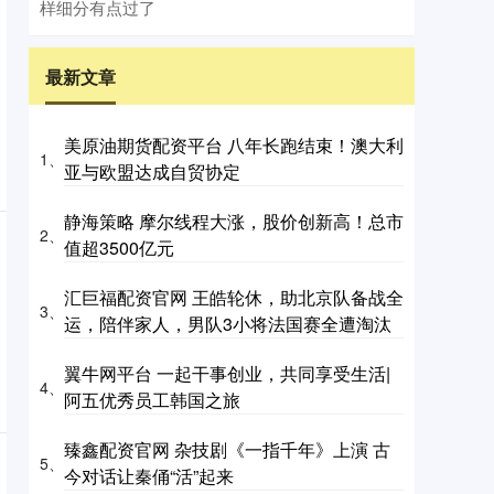
样细分有点过了
最新文章
美原油期货配资平台 八年长跑结束！澳大利
1、
亚与欧盟达成自贸协定
静海策略 摩尔线程大涨，股价创新高！总市
2、
值超3500亿元
汇巨福配资官网 王皓轮休，助北京队备战全
3、
运，陪伴家人，男队3小将法国赛全遭淘汰
翼牛网平台 一起干事创业，共同享受生活|
4、
阿五优秀员工韩国之旅
臻鑫配资官网 杂技剧《一指千年》上演 古
5、
今对话让秦俑“活”起来