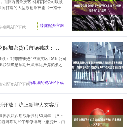
日，由陕西省杂技艺术团有限公司联袂
共同打造的大型原创杂技剧《一指千
臻鑫配资官网
金盛网APP下载
捷希源配资APP下载 股债双涨之际加密货币市场独跌：“特朗普概念”成重灾区 DATs公司监管阴云笼罩
：“特朗普概念”成重灾区 DATs公司
在美联储降息预期升温推动股债双涨之
捷希源配资APP下载
泰安配资APP下载
新开放！沪上新增人文客厅
暨世界反法西斯战争胜利80周年，沪上
的咖啡馆历经半年修缮与业态提升，由