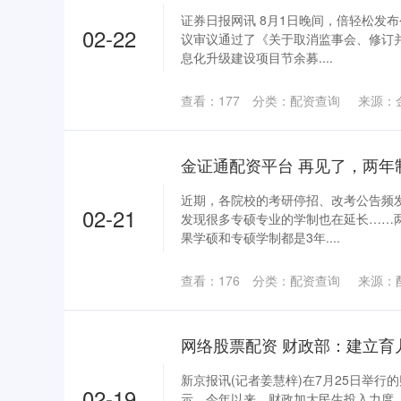
证券日报网讯 8月1日晚间，倍轻松发
02-22
议审议通过了《关于取消监事会、修订
息化升级建设项目节余募....
查看：
177
分类：
配资查询
来源：
金证通配资平台 再见了，两年
近期，各院校的考研停招、改考公告频
02-21
发现很多专硕专业的学制也在延长……
果学硕和专硕学制都是3年....
查看：
176
分类：
配资查询
来源：
新京报讯(记者姜慧梓)在7月25日举
02-19
示，今年以来，财政加大民生投入力度