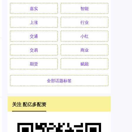
嘉实
智能
上涨
行业
交通
小红
交易
商业
期货
赋能
全部话题标签
关注 配亿多配资