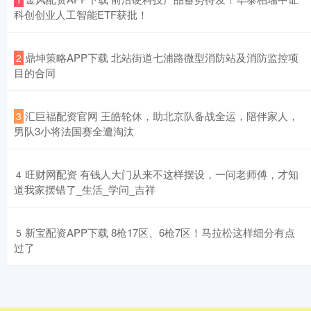
科创创业人工智能ETF获批！
​鼎坤策略APP下载 北站街道七浦路微型消防站及消防监控项
2
目的合同
​汇巨福配资官网 王皓轮休，助北京队备战全运，陪伴家人，
3
男队3小将法国赛全遭淘汰
​旺财网配资 有钱人大门从来不这样摆设，一问老师傅，才知
4
道我家摆错了_生活_学问_吉祥
​新宝配资APP下载 8枪17区、6枪7区！马拉松这样细分有点
5
过了