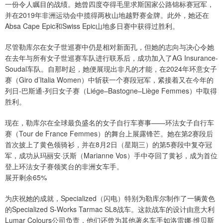
一份令人瞩目的战绩。她曾四度夺得毛里求斯国家公路锦标赛冠军，
并在2019年非洲运动会中揽得两枚山地越野赛金牌。此外，她还在
Absa Cape Epic和Swiss Epic山地多日赛中获得过胜利。
尽管勒库尔在女子世巡赛中仍是相对新面孔，但她的志向与决心令她
在去年与所有女子世巡赛车队进行联系后，成功加入了AG Insurance-
Soudal车队。自那时起，她便展现出非凡的才能，在2024年环意女子
赛（Giro d’Italia Women）中斩获一个赛段冠军，紧接着又在今年的
列日-巴斯通-列日女子赛（Liége–Bastogne–Liège Femmes）中取得
胜利。
现在，勒库尔在全球最负盛名的女子自行车赛事——环法女子自行车
赛（Tour de France Femmes）的舞台上展露锋芒。她在第2赛段后
首次披上了黄色领骑衫，并在8月2日（星期三）的第5赛段中复夺冠
军，成功从玛丽安·沃斯（Marianne Vos）手中夺回了黄衫，成为首位
登上环法女子赛领奖台的非洲女车手。
展开剩余65%
为庆祝她的成就，Specialized（闪电）特别为勒库尔制作了一辆黄色
的Specialized S-Works Tarmac SL8战车。这款战车的设计由意大利
Lumar Colours公司负责，他们还曾为其他著名车手如洛雷娜·维贝斯