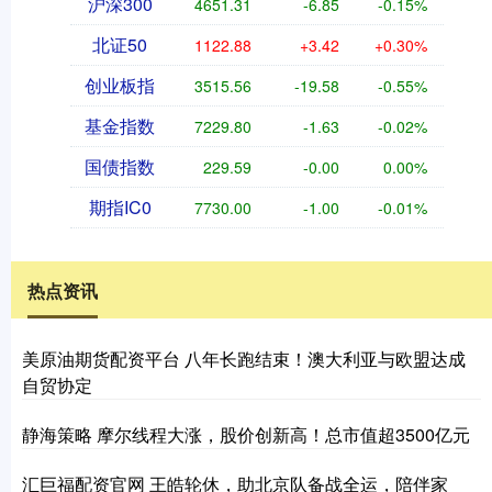
沪深300
4651.31
-6.85
-0.15%
北证50
1122.88
+3.42
+0.30%
创业板指
3515.56
-19.58
-0.55%
基金指数
7229.80
-1.63
-0.02%
国债指数
229.59
-0.00
0.00%
期指IC0
7730.00
-1.00
-0.01%
热点资讯
美原油期货配资平台 八年长跑结束！澳大利亚与欧盟达成
自贸协定
静海策略 摩尔线程大涨，股价创新高！总市值超3500亿元
汇巨福配资官网 王皓轮休，助北京队备战全运，陪伴家