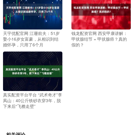
天宇优配官网 江珊前夫：51岁
钱龙配资官网 西安甲康讲解：
娶小16岁女富豪，从相识到结
甲状腺结节 = 甲状腺癌？真的
婚怀孕，只用了6个月
假的？
真实配资平台平台 “武术奇才”李
凤山：40公斤铁砂衣穿3年，脱
下来后“飞檐走壁”
相关评论