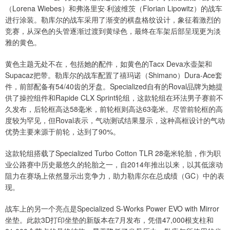
（Lorena Wiebes）和弗洛里安·利波维茨（Florian Lipowitz）的战车
进行涂装。勒库尔的战车采用了渐变的棋盘格纹设计，象征着激烈的
竞赛，从深色的头管逐渐过渡到黄绿色，最终在车架后部呈现更为淡
雅的黄色。
黄色主题无处不在，包括她的配件，如黄色的Tacx Deva水壶架和
Supacaz把带。勒库尔的战车配置了禧玛诺（Shimano）Dura-Ace套
件，前部配备有54/40齿的牙盘。Specialized自有的Roval品牌为她提
供了操控组件和Rapide CLX Sprint轮组，这款轮组在环法男子赛前不
久发布，后轮框高达58毫米，前轮框则高达63毫米。尽管前轮框的高
度较为罕见，但Roval表示，气动测试结果显示，这种高框设计的气动
优势主要来源于前轮，达到了90%。
这款轮组搭载了Specialized Turbo Cotton TLR 28毫米轮胎，作为职
业公路赛中历史最悠久的轮胎之一，自2014年推出以来，以其低滚动
阻力在赛场上依然显示出竞争力，助力勒库尔在总成绩（GC）中的表
现。
战车上的另一个亮点是Specialized S-Works Power EVO with Mirror
坐垫。此款3D打印坐垫的新版本在7月发布，凭借47,000根支柱和