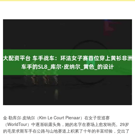
金·勒库尔·皮纳尔（Kim Le Court Pienaar）在女子世巡赛
（WorldTour）中逐渐崭露头角，她的名字在赛场上愈发响亮。29岁
的毛里求斯车手在公路与山地赛道上积累了十年的丰富经验，交出了