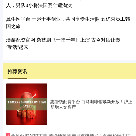
人，男队3小将法国赛全遭淘汰
翼牛网平台 一起干事创业，共同享受生活|阿五优秀员工韩
国之旅
臻鑫配资官网 杂技剧《一指千年》上演 古今对话让秦
俑“活”起来
推荐资讯
惠管钱配资平台 白马咖啡馆焕新开放！沪上
新增人文客厅
​金风配资APP下载 前沿硬科技产品蓄势待发！华泰柏瑞中证
1