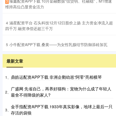
​臻鑫配资APP下载 10月金融数据“信贷弱、社融稳”，M1增速
3
维持高位凸显资金活力
​涵星配资平台 石头科技12月12日股价上扬 主力资金净流入超
4
四千万 融资净偿还超三千万
​小牛配资APP下载 桑黄——为女性乳腺结节防御添砖加瓦
5
最新文章
鼎皓运配资APP下载 非洲企鹅幼崽“阿零”亮相横琴
1、
广盛网 先省自己，再养好猫狗：宠物为什么成了年轻人
2、
最舍不得降级的家人?
金手指配资APP下载 1933年真实影像，地球上最后一只
3、
存活的袋狼