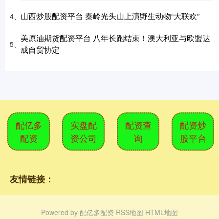
山西炒股配资平台 秦岭光头山上演野生动物“大联欢”
4、
美原油期货配资平台 八年长跑结束！澳大利亚与欧盟达
5、
成自贸协定
配亿多
实盘配
配资查
配资炒
配资
资公司
询
股平台
友情链接：
Powered by
配亿多配资
RSS地图
HTML地图