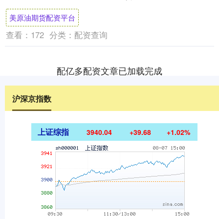
定，欧洲产葡萄酒、巧克力、意大利面以及
美原油期货配资平台
电....
查看：
172
分类：
配资查询
配亿多配资文章已加载完成
沪深京指数
上证综指
3940.04
+39.68
+1.02%