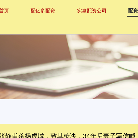
首页
配亿多配资
实盘配资公司
配
检举张静甫杀杨虎城，致其枪决，34年后妻子写信喊