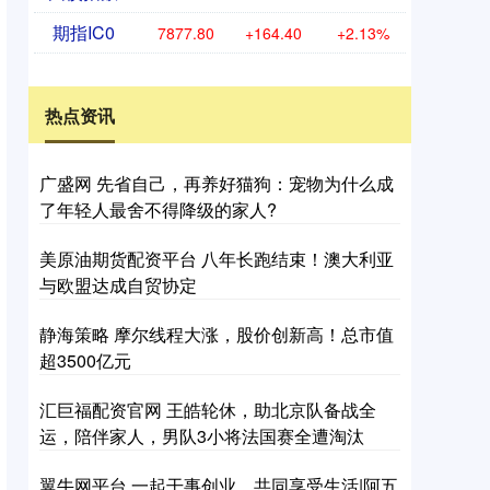
期指IC0
7877.80
+164.40
+2.13%
热点资讯
广盛网 先省自己，再养好猫狗：宠物为什么成
了年轻人最舍不得降级的家人?
美原油期货配资平台 八年长跑结束！澳大利亚
与欧盟达成自贸协定
静海策略 摩尔线程大涨，股价创新高！总市值
超3500亿元
汇巨福配资官网 王皓轮休，助北京队备战全
运，陪伴家人，男队3小将法国赛全遭淘汰
翼牛网平台 一起干事创业，共同享受生活|阿五