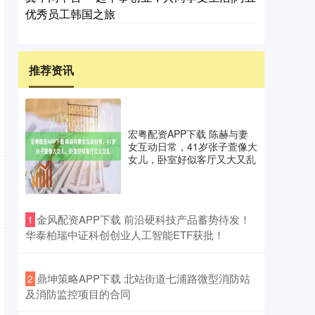
优秀员工韩国之旅
推荐资讯
宏粤配资APP下载 陈赫与妻
女互动日常，41岁张子萱像大
女儿，卧室好似客厅又大又乱
​金风配资APP下载 前沿硬科技产品蓄势待发！
1
华泰柏瑞中证科创创业人工智能ETF获批！
​鼎坤策略APP下载 北站街道七浦路微型消防站
2
及消防监控项目的合同