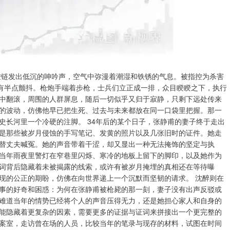
的铰链发出低沉的呻吟声，空气中弥漫着潮湿和铁锈的气息。被指控为杀害
没有半点颤抖。枪炮手端着步枪，士兵们立正成一排，众目睽睽之下，执行
中翻滚，周围的人群屏息，随后一切似乎又归于寂静，只剩下远处传来
的波动，仿佛他早已把生死、过去与未来都放在同一口袋里把握。那一
史长河里一个冷硬的注脚。 34年后的某个日子，张静甫的妻子终于走出
是那些被岁月侵蚀的手写笔记、发黄的照片以及几张旧时的证件。她走
替丈夫喊冤。她的声音带着干涩，却又显出一种无法掩饰的坚定与执
当年雨夜里警灯在窄巷里闪烁、寒冷的地板上留下的脚印，以及她作为
词背后隐藏着未被揭露的线索，或许有被岁月掩埋的真相还在等待曝
现的公正的期盼，仿佛在向世界递上一个沉默而坚韧的请求。 沈醉则在
事的好奇和困惑：为何在张静甫被枪毙的那一刻，妻子没有出声反驳或
难道当年的情势已经将个人的声音压得无力，还是她担心家人和自身的
能隐藏着更复杂的因素，需要更多的证据与证词来拼接出一个更完整的
案室，走访曾在场的人员，比较当年的笔录与现存的材料，试图在时间