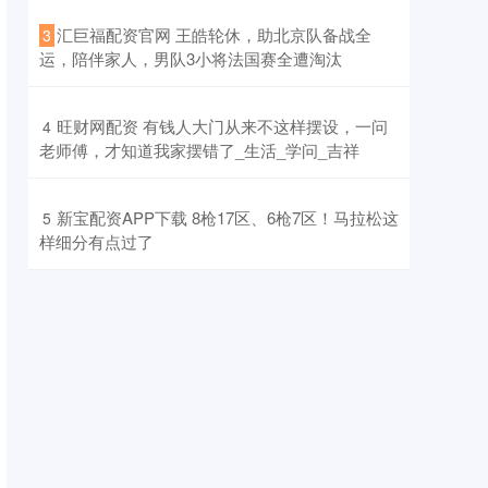
​汇巨福配资官网 王皓轮休，助北京队备战全
3
运，陪伴家人，男队3小将法国赛全遭淘汰
​旺财网配资 有钱人大门从来不这样摆设，一问
4
老师傅，才知道我家摆错了_生活_学问_吉祥
​新宝配资APP下载 8枪17区、6枪7区！马拉松这
5
样细分有点过了