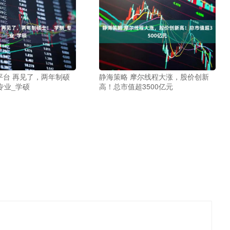
平台 再见了，两年制硕
静海策略 摩尔线程大涨，股价创新
专业_学硕
高！总市值超3500亿元