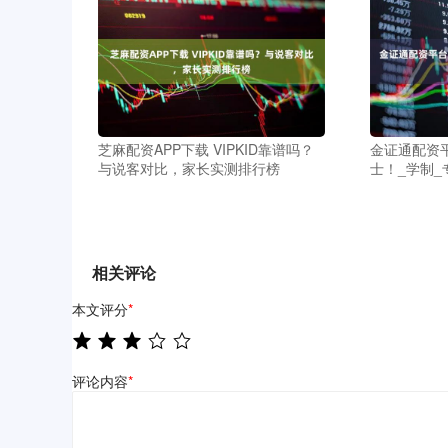
芝麻配资APP下载 VIPKID靠谱吗？
金证通配资
与说客对比，家长实测排行榜
士！_学制_
相关评论
本文评分
*
评论内容
*