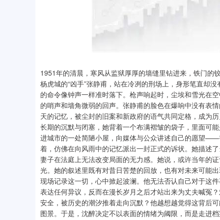
1951年的清晨，寒风从监狱厚厚的墙缝里钻进来，铁门
杨虎城的“凶手”张静甫，站在冷冽的刑场上，身形笔直却
的命令像钟声一样准时落下。枪声响起时，尘埃和雪光在空
的哨声和墙角微弱的回声。张静甫的脸色在爆响中没有表情
天的记忆，被尘封的旧案和新政府的语气共同定格，成为历
长期的沉默与闭塞，她背着一个布满褶皱的袋子，里面可能
进城市的一处简陋小屋，向媒体与公众讲述自己的愿望——
着，仿佛在向风雨中的记忆派出一封正式的诉状。她描述了
妻子在法庭上无法改变局面的无力感。她说，或许当年的证
光。她的叙述里既有对昔日苦楚的回放，也有对未来可能出
现场记录这一切，心中掀起波澜。他无法否认自己对于这件
表达任何异议，反而在漫长岁月之后才站出来为丈夫喊冤？
安全，被历史的潮汐推着走向沉默？他越想越觉得这背后可
图景。于是，沈醉决定不以表面的情绪为阈限，而是走进档