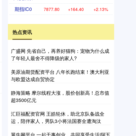
期指IC0
7877.80
+164.40
+2.13%
热点资讯
广盛网 先省自己，再养好猫狗：宠物为什么成
了年轻人最舍不得降级的家人?
美原油期货配资平台 八年长跑结束！澳大利亚
与欧盟达成自贸协定
静海策略 摩尔线程大涨，股价创新高！总市值
超3500亿元
汇巨福配资官网 王皓轮休，助北京队备战全
运，陪伴家人，男队3小将法国赛全遭淘汰
翼牛网平台 一起干事创业，共同享受生活|阿五