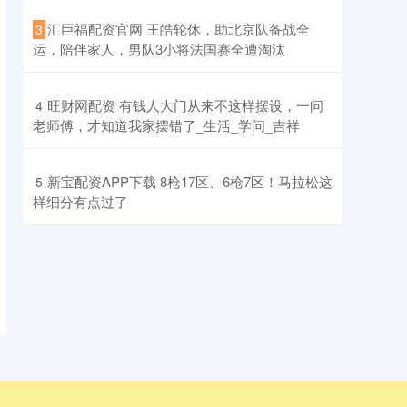
​汇巨福配资官网 王皓轮休，助北京队备战全
3
运，陪伴家人，男队3小将法国赛全遭淘汰
​旺财网配资 有钱人大门从来不这样摆设，一问
4
老师傅，才知道我家摆错了_生活_学问_吉祥
​新宝配资APP下载 8枪17区、6枪7区！马拉松这
5
样细分有点过了