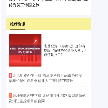
优秀员工韩国之旅
推荐资讯
宏基配资 《寻秦记》这部有
剧版IP做铺垫的情怀大片，为
何还是扑了?
​金风配资APP下载 前沿硬科技产品蓄势待发！
1
华泰柏瑞中证科创创业人工智能ETF获批！
​鼎坤策略APP下载 北站街道七浦路微型消防站
2
及消防监控项目的合同