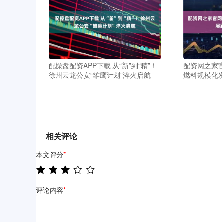
配操盘配资APP下载 从“新”到“精”！
配资网之家
徐州云龙公安“雏鹰计划”淬火启航
燃料规模化
相关评论
本文评分
*
评论内容
*