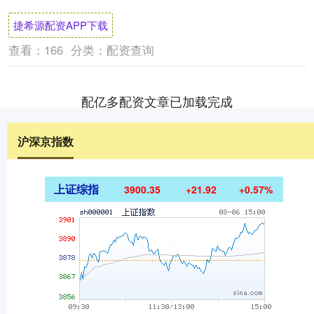
预期升温推动股债双涨之际，加密货币市....
捷希源配资APP下载
查看：
166
分类：
配资查询
配亿多配资文章已加载完成
沪深京指数
上证综指
3900.35
+21.92
+0.57%