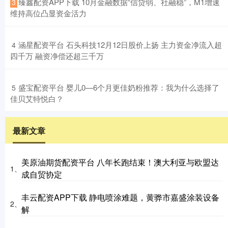
​臻鑫配资APP下载 10月金融数据“信贷弱、社融稳”，M1增速
3
维持高位凸显资金活力
​涵星配资平台 石头科技12月12日股价上扬 主力资金净流入超
4
四千万 融资净偿还超三千万
​盛宝配资平台 婴儿0—6个月更佳奶粉推荐：我为什么选择了
5
佳贝艾特悦白？
最新文章
美原油期货配资平台 八年长跑结束！澳大利亚与欧盟达
1、
成自贸协定
丰云配资APP下载 静电喷涂难题，黄骅市嘉盛涂装设备
2、
解