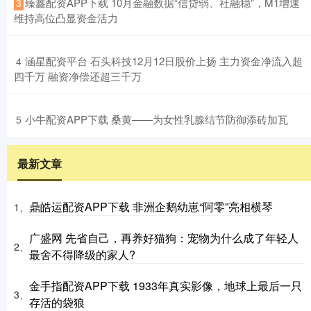
​臻鑫配资APP下载 10月金融数据“信贷弱、社融稳”，M1增速
3
维持高位凸显资金活力
​涵星配资平台 石头科技12月12日股价上扬 主力资金净流入超
4
四千万 融资净偿还超三千万
​小牛配资APP下载 桑黄——为女性乳腺结节防御添砖加瓦
5
最新文章
鼎皓运配资APP下载 非洲企鹅幼崽“阿零”亮相横琴
1、
广盛网 先省自己，再养好猫狗：宠物为什么成了年轻人
2、
最舍不得降级的家人?
金手指配资APP下载 1933年真实影像，地球上最后一只
3、
存活的袋狼