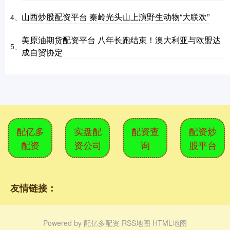
山西炒股配资平台 秦岭光头山上演野生动物“大联欢”
4、
美原油期货配资平台 八年长跑结束！澳大利亚与欧盟达
5、
成自贸协定
配亿多
实盘配
配资查
配资炒
配资
资公司
询
股平台
友情链接：
Powered by
配亿多配资
RSS地图
HTML地图