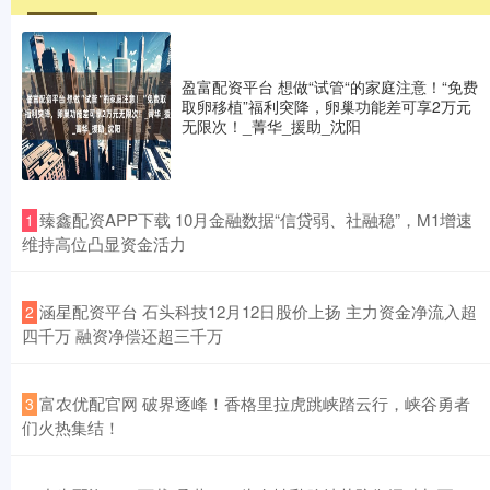
盈富配资平台 想做“试管“的家庭注意！“免费
取卵移植”福利突降，卵巢功能差可享2万元
无限次！_菁华_援助_沈阳
​臻鑫配资APP下载 10月金融数据“信贷弱、社融稳”，M1增速
1
维持高位凸显资金活力
​涵星配资平台 石头科技12月12日股价上扬 主力资金净流入超
2
四千万 融资净偿还超三千万
​富农优配官网 破界逐峰！香格里拉虎跳峡踏云行，峡谷勇者
3
们火热集结！