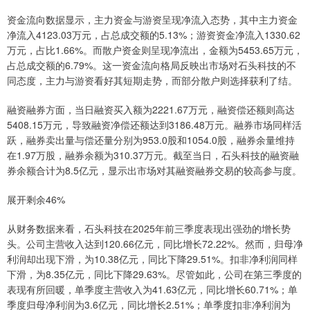
资金流向数据显示，主力资金与游资呈现净流入态势，其中主力资金
净流入4123.03万元，占总成交额的5.13%；游资资金净流入1330.62
万元，占比1.66%。而散户资金则呈现净流出，金额为5453.65万元，
占总成交额的6.79%。这一资金流向格局反映出市场对石头科技的不
同态度，主力与游资看好其短期走势，而部分散户则选择获利了结。
融资融券方面，当日融资买入额为2221.67万元，融资偿还额则高达
5408.15万元，导致融资净偿还额达到3186.48万元。融券市场同样活
跃，融券卖出量与偿还量分别为953.0股和1054.0股，融券余量维持
在1.97万股，融券余额为310.37万元。截至当日，石头科技的融资融
券余额合计为8.5亿元，显示出市场对其融资融券交易的较高参与度。
展开剩余46%
从财务数据来看，石头科技在2025年前三季度表现出强劲的增长势
头。公司主营收入达到120.66亿元，同比增长72.22%。然而，归母净
利润却出现下滑，为10.38亿元，同比下降29.51%。扣非净利润同样
下滑，为8.35亿元，同比下降29.63%。尽管如此，公司在第三季度的
表现有所回暖，单季度主营收入为41.63亿元，同比增长60.71%；单
季度归母净利润为3.6亿元，同比增长2.51%；单季度扣非净利润为