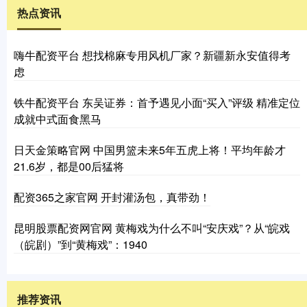
热点资讯
嗨牛配资平台 想找棉麻专用风机厂家？新疆新永安值得考
虑
铁牛配资平台 东吴证券：首予遇见小面“买入”评级 精准定位
成就中式面食黑马
日天金策略官网 中国男篮未来5年五虎上将！平均年龄才
21.6岁，都是00后猛将
配资365之家官网 开封灌汤包，真带劲！
昆明股票配资网官网 黄梅戏为什么不叫“安庆戏”？从“皖戏
（皖剧）”到“黄梅戏”：1940
推荐资讯