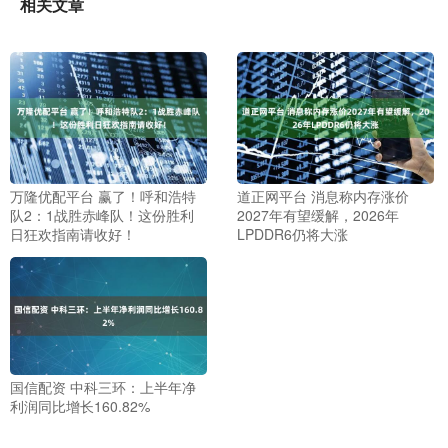
相关文章
万隆优配平台 赢了！呼和浩特
道正网平台 消息称内存涨价
队2：1战胜赤峰队！这份胜利
2027年有望缓解，2026年
日狂欢指南请收好！
LPDDR6仍将大涨
国信配资 中科三环：上半年净
利润同比增长160.82%