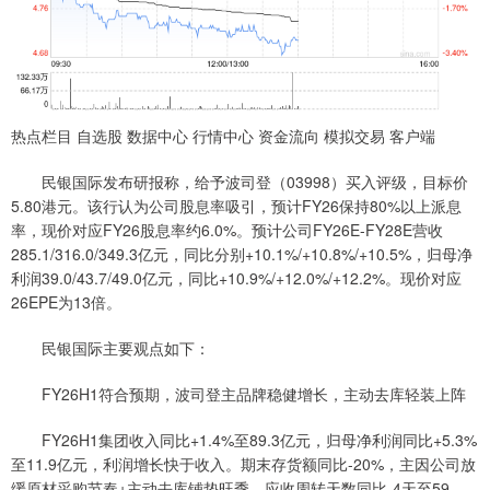
热点栏目 自选股 数据中心 行情中心 资金流向 模拟交易 客户端
民银国际发布研报称，给予波司登（03998）买入评级，目标价
5.80港元。该行认为公司股息率吸引，预计FY26保持80%以上派息
率，现价对应FY26股息率约6.0%。预计公司FY26E-FY28E营收
285.1/316.0/349.3亿元，同比分别+10.1%/+10.8%/+10.5%，归母净
利润39.0/43.7/49.0亿元，同比+10.9%/+12.0%/+12.2%。现价对应
26EPE为13倍。
民银国际主要观点如下：
FY26H1符合预期，波司登主品牌稳健增长，主动去库轻装上阵
FY26H1集团收入同比+1.4%至89.3亿元，归母净利润同比+5.3%
至11.9亿元，利润增长快于收入。期末存货额同比-20%，主因公司放
缓原材采购节奏+主动去库铺垫旺季，应收周转天数同比-4天至59