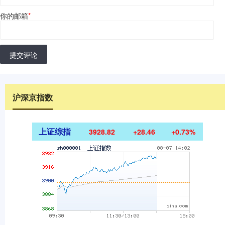
你的邮箱
*
提交评论
沪深京指数
上证综指
3928.82
+28.46
+0.73%