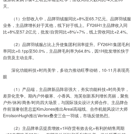
天。
（1）分部收入中，品牌羽绒服同比+8%至65.7亿元。品牌羽绒服
业务，主品牌增长好于其他，线下好于线上。FY26H1主品牌收入同
比+8%至57.2亿元，批发/自营同比+8%/+7%，线上营收同比+2.4%。
（2）品牌羽绒服占比上升使集团利润率提升。FY26H1集团毛利
率同比+0.1pp至50.0%，主品牌毛利率为64.8%，因1H批发增长快于
自营及主动去库。
深化功能科技+时尚美学，多动力推动旺季动销，10-11月表现亮
眼
（1）产品端，主品牌新品阵容强大，夯实功能科技+时尚美学，
差异化竞争。期内户外极寒、小香风、泡芙创新系列增长亮丽，聚焦
户外/休闲/商务/时尚四大场景，与国际顶尖设计大师合作。主品牌合
作前顶奢创意总监KimJones推出Areal高端线、合作机能风设计大师
ErrolsonHugh推出Vertex叠变三合一羽绒，市场反馈热烈。
（2）主品牌单店提质增效+1H存货有效去化+有利的销售周期