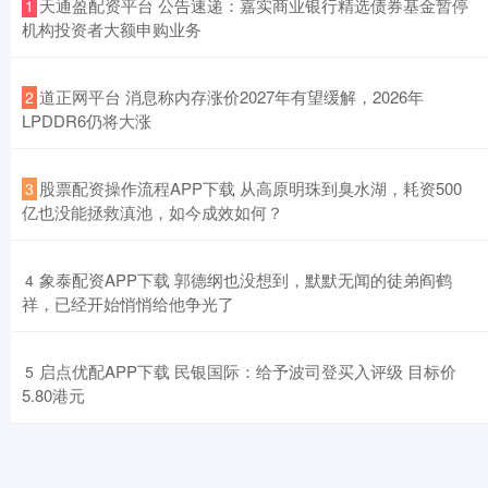
​天通盈配资平台 公告速递：嘉实商业银行精选债券基金暂停
1
机构投资者大额申购业务
​道正网平台 消息称内存涨价2027年有望缓解，2026年
2
LPDDR6仍将大涨
​股票配资操作流程APP下载 从高原明珠到臭水湖，耗资500
3
亿也没能拯救滇池，如今成效如何？
​象泰配资APP下载 郭德纲也没想到，默默无闻的徒弟阎鹤
4
祥，已经开始悄悄给他争光了
​启点优配APP下载 民银国际：给予波司登买入评级 目标价
5
5.80港元