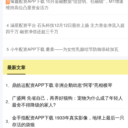
​臻鑫配资APP下载 10月金融数据“信贷弱、社融稳”，M1增速
3
维持高位凸显资金活力
​涵星配资平台 石头科技12月12日股价上扬 主力资金净流入超
4
四千万 融资净偿还超三千万
​小牛配资APP下载 桑黄——为女性乳腺结节防御添砖加瓦
5
最新文章
鼎皓运配资APP下载 非洲企鹅幼崽“阿零”亮相横琴
1、
广盛网 先省自己，再养好猫狗：宠物为什么成了年轻人
2、
最舍不得降级的家人?
金手指配资APP下载 1933年真实影像，地球上最后一只
3、
存活的袋狼