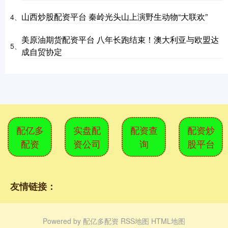
山西炒股配资平台 秦岭光头山上演野生动物“大联欢”
4、
美原油期货配资平台 八年长跑结束！澳大利亚与欧盟达
5、
成自贸协定
配亿多
实盘配
配资查
配资炒
配资
资公司
询
股平台
友情链接：
Powered by
配亿多配资
RSS地图
HTML地图