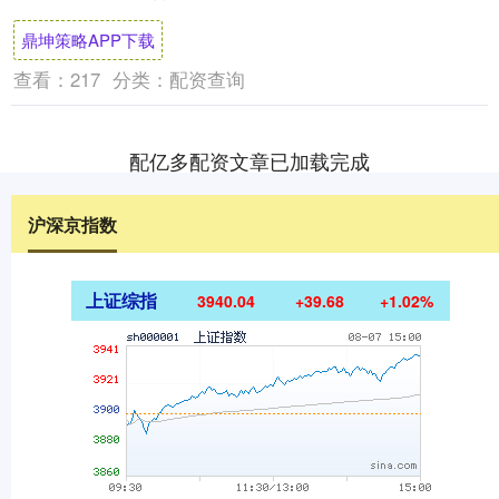
民币 合同期限 年 合同签署....
鼎坤策略APP下载
查看：
217
分类：
配资查询
配亿多配资文章已加载完成
沪深京指数
上证综指
3940.04
+39.68
+1.02%