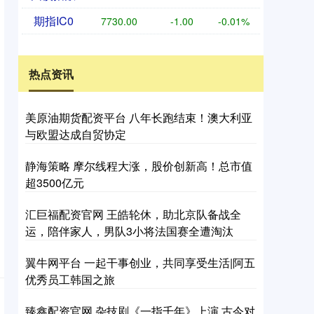
期指IC0
7730.00
-1.00
-0.01%
热点资讯
美原油期货配资平台 八年长跑结束！澳大利亚
与欧盟达成自贸协定
静海策略 摩尔线程大涨，股价创新高！总市值
超3500亿元
汇巨福配资官网 王皓轮休，助北京队备战全
运，陪伴家人，男队3小将法国赛全遭淘汰
翼牛网平台 一起干事创业，共同享受生活|阿五
优秀员工韩国之旅
臻鑫配资官网 杂技剧《一指千年》上演 古今对