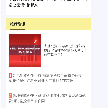
话让秦俑“活”起来
推荐资讯
宏基配资 《寻秦记》这部有
剧版IP做铺垫的情怀大片，为
何还是扑了?
​金风配资APP下载 前沿硬科技产品蓄势待发！
1
华泰柏瑞中证科创创业人工智能ETF获批！
​鼎坤策略APP下载 北站街道七浦路微型消防站
2
及消防监控项目的合同