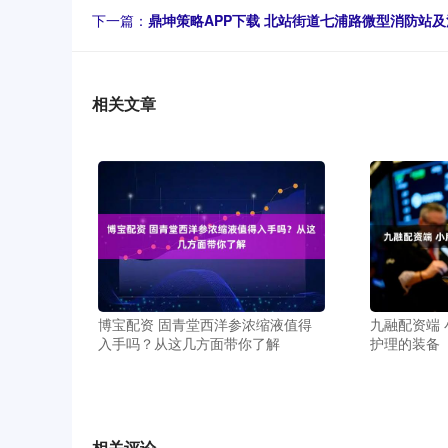
下一篇：
鼎坤策略APP下载 北站街道七浦路微型消防站
相关文章
博宝配资 固青堂西洋参浓缩液值得
九融配资端
入手吗？从这几方面带你了解
护理的装备
相关评论