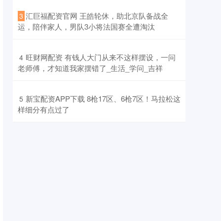
​汇巨福配资官网 王皓轮休，助北京队备战全
3
运，陪伴家人，男队3小将法国赛全遭淘汰
​旺财网配资 有钱人大门从来不这样摆设，一问
4
老师傅，才知道我家摆错了_生活_学问_吉祥
​新宝配资APP下载 8枪17区、6枪7区！马拉松这
5
样细分有点过了