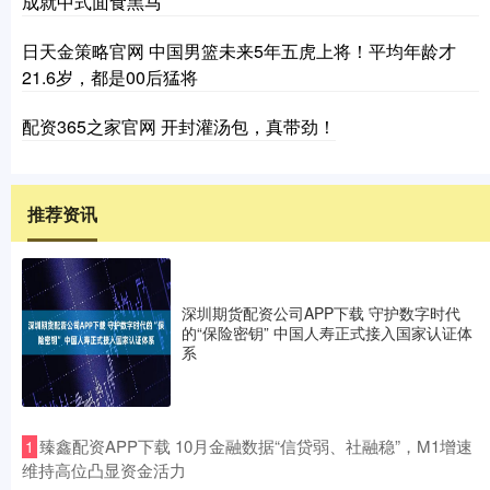
成就中式面食黑马
日天金策略官网 中国男篮未来5年五虎上将！平均年龄才
21.6岁，都是00后猛将
配资365之家官网 开封灌汤包，真带劲！
推荐资讯
深圳期货配资公司APP下载 守护数字时代
的“保险密钥” 中国人寿正式接入国家认证体
系
​臻鑫配资APP下载 10月金融数据“信贷弱、社融稳”，M1增速
1
维持高位凸显资金活力