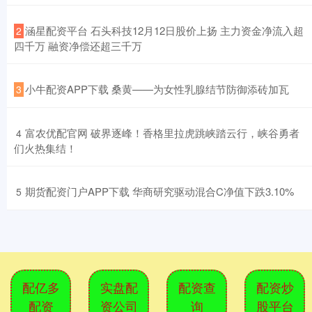
​涵星配资平台 石头科技12月12日股价上扬 主力资金净流入超
2
四千万 融资净偿还超三千万
​小牛配资APP下载 桑黄——为女性乳腺结节防御添砖加瓦
3
​富农优配官网 破界逐峰！香格里拉虎跳峡踏云行，峡谷勇者
4
们火热集结！
​期货配资门户APP下载 华商研究驱动混合C净值下跌3.10%
5
配亿多
实盘配
配资查
配资炒
配资
资公司
询
股平台