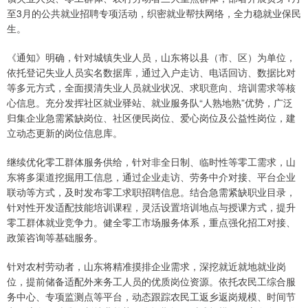
至3月的公共就业招聘专项活动，织密就业帮扶网络，全力稳就业保民
生。
《通知》明确，针对城镇失业人员，山东将以县（市、区）为单位，
依托登记失业人员实名数据库，通过入户走访、电话回访、数据比对
等多元方式，全面摸清失业人员就业状况、求职意向、培训需求等核
心信息。充分发挥社区就业驿站、就业服务队“人熟地熟”优势，广泛
归集企业急需紧缺岗位、社区便民岗位、爱心岗位及公益性岗位，建
立动态更新的岗位信息库。
继续优化零工群体服务供给，针对非全日制、临时性等零工需求，山
东将多渠道挖掘用工信息，通过企业走访、劳务中介对接、平台企业
联动等方式，及时发布零工求职招聘信息。结合急需紧缺职业目录，
针对性开发适配技能培训课程，灵活设置培训地点与授课方式，提升
零工群体就业竞争力。健全零工市场服务体系，重点强化招工对接、
政策咨询等基础服务。
针对农村劳动者，山东将精准摸排企业需求，深挖就近就地就业岗
位，提前储备适配外来务工人员的优质岗位资源。依托农民工综合服
务中心、专项监测点等平台，动态跟踪农民工返乡返岗规模、时间节