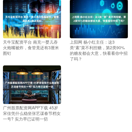
天牛宝配资平台 南充一婴儿吞
上阳网 杨小红主任：这3
火炮嘴被炸，食管竟还有3厘米
类“素”菜不利控糖，第2类90%
图钉
的糖友都会大意，快看看你中招
了吗？
广州股票配资网APP下载 45岁
宋佳凭什么稳坐张艺谋春节档女
一号? 实力早已证明一切