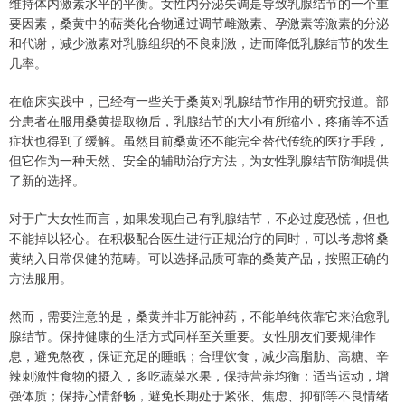
维持体内激素水平的平衡。女性内分泌失调是导致乳腺结节的一个重
要因素，桑黄中的萜类化合物通过调节雌激素、孕激素等激素的分泌
和代谢，减少激素对乳腺组织的不良刺激，进而降低乳腺结节的发生
几率。
在临床实践中，已经有一些关于桑黄对乳腺结节作用的研究报道。部
分患者在服用桑黄提取物后，乳腺结节的大小有所缩小，疼痛等不适
症状也得到了缓解。虽然目前桑黄还不能完全替代传统的医疗手段，
但它作为一种天然、安全的辅助治疗方法，为女性乳腺结节防御提供
了新的选择。
对于广大女性而言，如果发现自己有乳腺结节，不必过度恐慌，但也
不能掉以轻心。在积极配合医生进行正规治疗的同时，可以考虑将桑
黄纳入日常保健的范畴。可以选择品质可靠的桑黄产品，按照正确的
方法服用。
然而，需要注意的是，桑黄并非万能神药，不能单纯依靠它来治愈乳
腺结节。保持健康的生活方式同样至关重要。女性朋友们要规律作
息，避免熬夜，保证充足的睡眠；合理饮食，减少高脂肪、高糖、辛
辣刺激性食物的摄入，多吃蔬菜水果，保持营养均衡；适当运动，增
强体质；保持心情舒畅，避免长期处于紧张、焦虑、抑郁等不良情绪