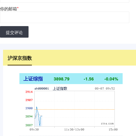
你的邮箱
*
提交评论
沪深京指数
上证综指
3898.79
-1.56
-0.04%