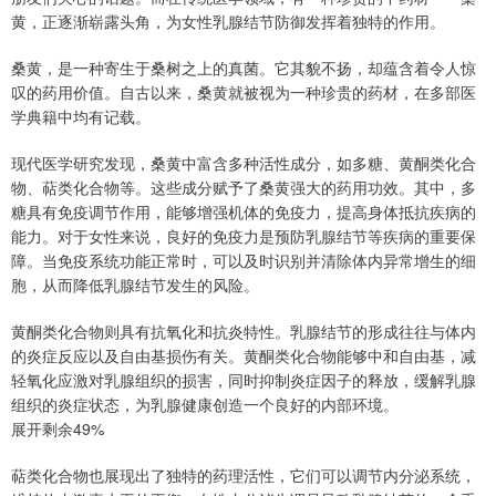
黄，正逐渐崭露头角，为女性乳腺结节防御发挥着独特的作用。
桑黄，是一种寄生于桑树之上的真菌。它其貌不扬，却蕴含着令人惊
叹的药用价值。自古以来，桑黄就被视为一种珍贵的药材，在多部医
学典籍中均有记载。
现代医学研究发现，桑黄中富含多种活性成分，如多糖、黄酮类化合
物、萜类化合物等。这些成分赋予了桑黄强大的药用功效。其中，多
糖具有免疫调节作用，能够增强机体的免疫力，提高身体抵抗疾病的
能力。对于女性来说，良好的免疫力是预防乳腺结节等疾病的重要保
障。当免疫系统功能正常时，可以及时识别并清除体内异常增生的细
胞，从而降低乳腺结节发生的风险。
黄酮类化合物则具有抗氧化和抗炎特性。乳腺结节的形成往往与体内
的炎症反应以及自由基损伤有关。黄酮类化合物能够中和自由基，减
轻氧化应激对乳腺组织的损害，同时抑制炎症因子的释放，缓解乳腺
组织的炎症状态，为乳腺健康创造一个良好的内部环境。
展开剩余49%
萜类化合物也展现出了独特的药理活性，它们可以调节内分泌系统，