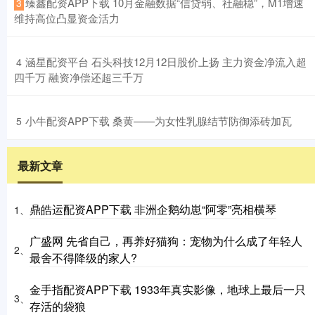
​臻鑫配资APP下载 10月金融数据“信贷弱、社融稳”，M1增速
3
维持高位凸显资金活力
​涵星配资平台 石头科技12月12日股价上扬 主力资金净流入超
4
四千万 融资净偿还超三千万
​小牛配资APP下载 桑黄——为女性乳腺结节防御添砖加瓦
5
最新文章
鼎皓运配资APP下载 非洲企鹅幼崽“阿零”亮相横琴
1、
广盛网 先省自己，再养好猫狗：宠物为什么成了年轻人
2、
最舍不得降级的家人?
金手指配资APP下载 1933年真实影像，地球上最后一只
3、
存活的袋狼