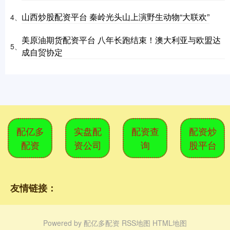
山西炒股配资平台 秦岭光头山上演野生动物“大联欢”
4、
美原油期货配资平台 八年长跑结束！澳大利亚与欧盟达
5、
成自贸协定
配亿多
实盘配
配资查
配资炒
配资
资公司
询
股平台
友情链接：
Powered by
配亿多配资
RSS地图
HTML地图