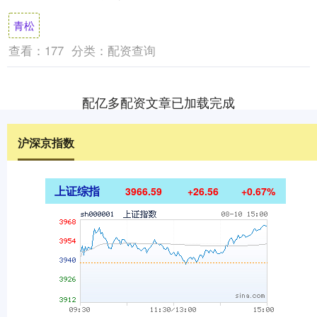
登记的议案》《关于信息化升级建设项目节
青松
余募....
查看：
177
分类：
配资查询
配亿多配资文章已加载完成
沪深京指数
上证综指
3966.59
+26.56
+0.67%