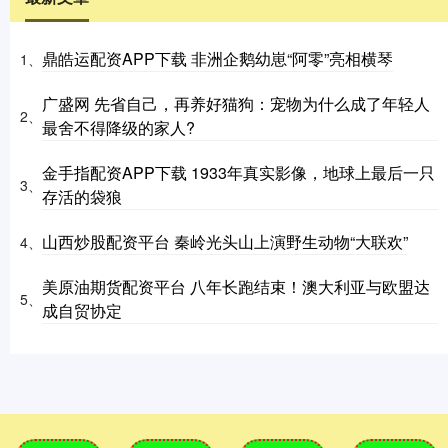
鼎皓运配资APP下载 非洲企鹅幼崽“阿零”亮相横琴
1、
广盛网 先省自己，再养好猫狗：宠物为什么成了年轻人
2、
最舍不得降级的家人?
金手指配资APP下载 1933年真实影像，地球上最后一只
3、
存活的袋狼
山西炒股配资平台 秦岭光头山上演野生动物“大联欢”
4、
美原油期货配资平台 八年长跑结束！澳大利亚与欧盟达
5、
成自贸协定