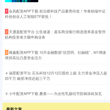
​金风配资APP下载 前沿硬科技产品蓄势待发！华泰柏瑞中证
1
科创创业人工智能ETF获批！
​天通盈配资平台 公告速递：嘉实商业银行精选债券基金暂停
2
机构投资者大额申购业务
​臻鑫配资APP下载 10月金融数据“信贷弱、社融稳”，M1增速
3
维持高位凸显资金活力
​涵星配资平台 石头科技12月12日股价上扬 主力资金净流入超
4
四千万 融资净偿还超三千万
​小牛配资APP下载 桑黄——为女性乳腺结节防御添砖加瓦
5
最新文章