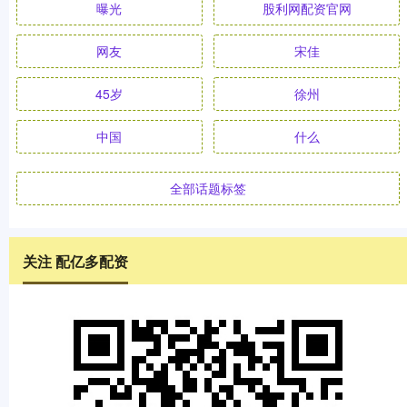
曝光
股利网配资官网
网友
宋佳
45岁
徐州
中国
什么
全部话题标签
关注 配亿多配资