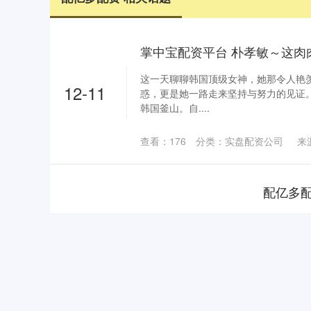
这一天聊聊韩国顶级女神，她那令人艳
12-11
惑，更是她一路走来坚持与努力的见证。 朴孝
韩国釜山。自....
查看：
176
分类：
实盘配资公司
来
配亿多