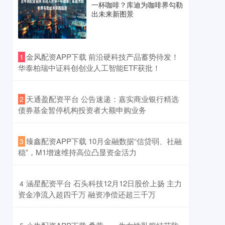
一杯咖啡？库迪为咖啡界勾勒
出未来新图景
​金风配资APP下载 前沿硬科技产品蓄势待发！
1
华泰柏瑞中证科创创业人工智能ETF获批！
​天通盈配资平台 公告速递：嘉实商业银行精选
2
债券基金暂停机构投资者大额申购业务
​臻鑫配资APP下载 10月金融数据“信贷弱、社融
3
稳”，M1增速维持高位凸显资金活力
​涵星配资平台 石头科技12月12日股价上扬 主力
4
资金净流入超四千万 融资净偿还超三千万