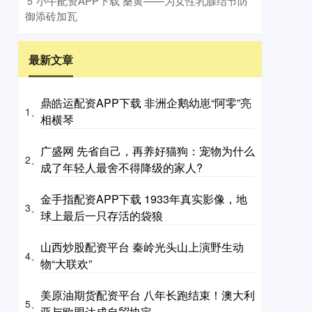
​小牛配资APP下载 桑黄——为女性乳腺结节防
5
御添砖加瓦
最新文章
鼎皓运配资APP下载 非洲企鹅幼崽“阿零”亮
1、
相横琴
广盛网 先省自己，再养好猫狗：宠物为什么
2、
成了年轻人最舍不得降级的家人?
金手指配资APP下载 1933年真实影像，地
3、
球上最后一只存活的袋狼
山西炒股配资平台 秦岭光头山上演野生动
4、
物“大联欢”
美原油期货配资平台 八年长跑结束！澳大利
5、
亚与欧盟达成自贸协定