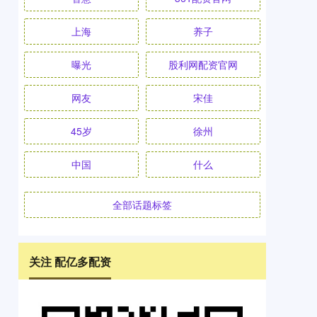
上海
养子
曝光
股利网配资官网
网友
宋佳
45岁
徐州
中国
什么
全部话题标签
关注 配亿多配资