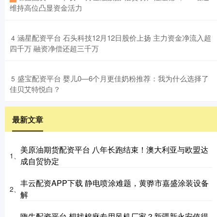
维持高位凸显资金活力
​涵星配资平台 石头科技12月12日股价上扬 主力资金净流入超
4
四千万 融资净偿还超三千万
​盛宝配资平台 婴儿0—6个月更佳奶粉推荐：我为什么选择了
5
佳贝艾特悦白？
最新文章
美原油期货配资平台 八年长跑结束！澳大利亚与欧盟达
1、
成自贸协定
丰云配资APP下载 静电喷涂难题，黄骅市嘉盛涂装设备
2、
解
嗨牛配资平台 想找棉麻专用风机厂家？新疆新永安值得