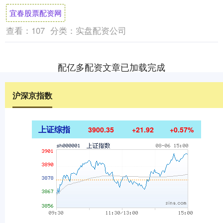
可能将在两位热门人选中决出，一位是前经
宜春股票配资网
济安全保....
查看：
107
分类：
实盘配资公司
配亿多配资文章已加载完成
沪深京指数
上证综指
3900.35
+21.92
+0.57%