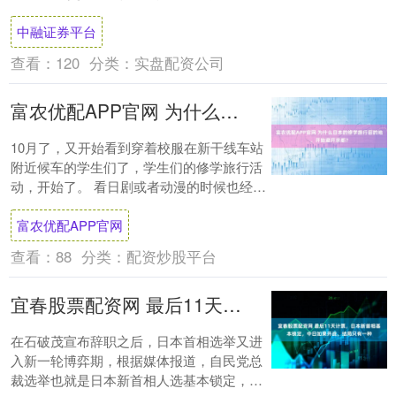
时，实际上，讨论的必要性已经不存在了。
中融证券平台
这句话....
查看：
120
分类：
实盘配资公司
富农优配APP官网 为什么日本的修学旅行目的地，开始避开京都？
10月了，又开始看到穿着校服在新干线车站
附近候车的学生们了，学生们的修学旅行活
动，开始了。 看日剧或者动漫的时候也经常
会看到日本学生们的修学旅行，修学旅行
富农优配APP官网
（しゅ....
查看：
88
分类：
配资炒股平台
宜春股票配资网 最后11天计票，日本新首相基本锁定，中日如果开战，结局只有一种
在石破茂宣布辞职之后，日本首相选举又进
入新一轮博弈期，根据媒体报道，自民党总
裁选举也就是日本新首相人选基本锁定，很