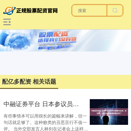
配亿多配资 相关话题
中融证券平台 日本参议员石平叫嚣窜访台湾，孙玉良：这副汉奸嘴脸越来越丑恶了
有些事情本可以用很长的篇幅来讲解，但一
句话就足够了。这种败类的丑恶言行不值一
评。 当外交部发言人林剑在记者会上这样说