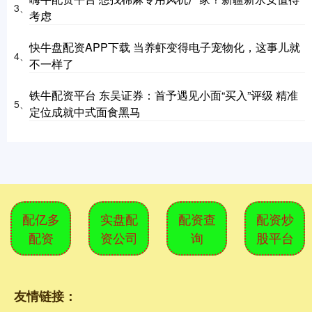
3、
考虑
快牛盘配资APP下载 当养虾变得电子宠物化，这事儿就
4、
不一样了
铁牛配资平台 东吴证券：首予遇见小面“买入”评级 精准
5、
定位成就中式面食黑马
配亿多
实盘配
配资查
配资炒
配资
资公司
询
股平台
友情链接：