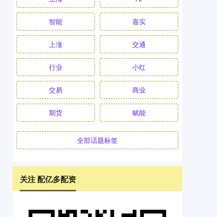
智能
嘉实
上涨
交通
行业
小红
交易
商业
期货
赋能
全部话题标签
关注 配亿多配资