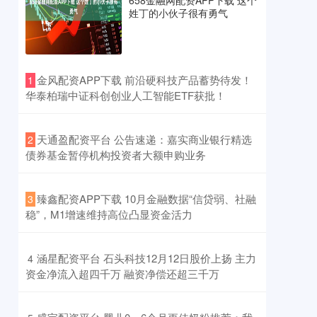
658金融网配资APP下载 这个
姓丁的小伙子很有勇气
​金风配资APP下载 前沿硬科技产品蓄势待发！
1
华泰柏瑞中证科创创业人工智能ETF获批！
​天通盈配资平台 公告速递：嘉实商业银行精选
2
债券基金暂停机构投资者大额申购业务
​臻鑫配资APP下载 10月金融数据“信贷弱、社融
3
稳”，M1增速维持高位凸显资金活力
​涵星配资平台 石头科技12月12日股价上扬 主力
4
资金净流入超四千万 融资净偿还超三千万