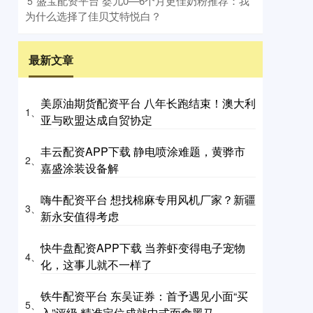
​盛宝配资平台 婴儿0—6个月更佳奶粉推荐：我
5
为什么选择了佳贝艾特悦白？
最新文章
美原油期货配资平台 八年长跑结束！澳大利
1、
亚与欧盟达成自贸协定
丰云配资APP下载 静电喷涂难题，黄骅市
2、
嘉盛涂装设备解
嗨牛配资平台 想找棉麻专用风机厂家？新疆
3、
新永安值得考虑
快牛盘配资APP下载 当养虾变得电子宠物
4、
化，这事儿就不一样了
铁牛配资平台 东吴证券：首予遇见小面“买
5、
入”评级 精准定位成就中式面食黑马