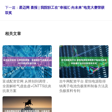
下一篇：
星迈网 喜报 | 我院职工在“幸福汇·向未来”电竞大赛荣获
双奖
相关文章
富成配资官网 从辨别到调理，
吉牛网配资平台 星恒电源取得
全面解析气虚血虚+CNTTS抗炎
钠离子电池负极浆料制备方法及
抗衰方案
负极浆料专利