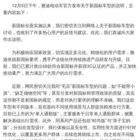
12月5日下午，雅迪电动车官方发布关于新国标车型的说明，主
要内容如下：
新国标全面实施以来，我们密切关注到网络上关于新国标车型的
讨论，也收到了许多热心用户的反馈与建议。在此，我们真诚向大家
作出说明。
为积极响应国家政策，切实满足多元化、精细化的用户需求，雅
迪依据新国标要求，携手产业链伙伴持续推进产品研发与升级。目
前，我们已累计推出68款符合新国标并获得3C认证的产品，并正加快
推动量产，努力满足广大用户的出行需求。
近期，网民密切关注我司“毛豆”新国标车型的问题，如“不能带小
孩”、“缺乏储物空间”等，甚至引发对新国标和管理政策的质疑，其实
这些都不是新国标的规定，而是对执行要求的理解不准确。我们这款
车型有不同版本，旨在面向不同使用场景与人群提供精准出行方案。
目前已上市的为“单人通勤版”，主要服务于日常单人通勤群体，侧重
解决基础出行需求。此外，同系列产品还包括“时尚版”与“亲子宝妈
版”，分别在造型设计、骑行体验以及安全性、实用性等方面进行针对
性优化，以覆盖更多用户群体，后续也将陆续上市。但之前在不同版