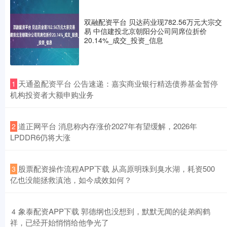
双融配资平台 贝达药业现782.56万元大宗交
易 中信建投北京朝阳分公司同席位折价
20.14%_成交_投资_信息
​天通盈配资平台 公告速递：嘉实商业银行精选债券基金暂停
1
机构投资者大额申购业务
​道正网平台 消息称内存涨价2027年有望缓解，2026年
2
LPDDR6仍将大涨
​股票配资操作流程APP下载 从高原明珠到臭水湖，耗资500
3
亿也没能拯救滇池，如今成效如何？
​象泰配资APP下载 郭德纲也没想到，默默无闻的徒弟阎鹤
4
祥，已经开始悄悄给他争光了