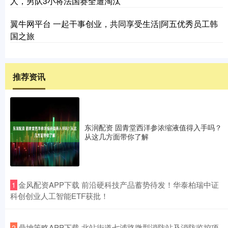
人，男队3小将法国赛全遭淘汰
翼牛网平台 一起干事创业，共同享受生活|阿五优秀员工韩
国之旅
推荐资讯
东润配资 固青堂西洋参浓缩液值得入手吗？
从这几方面带你了解
​金风配资APP下载 前沿硬科技产品蓄势待发！华泰柏瑞中证
1
科创创业人工智能ETF获批！
​鼎坤策略APP下载 北站街道七浦路微型消防站及消防监控项
2