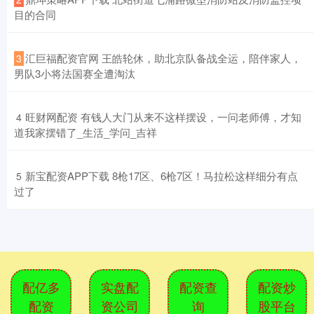
目的合同
​汇巨福配资官网 王皓轮休，助北京队备战全运，陪伴家人，
3
男队3小将法国赛全遭淘汰
​旺财网配资 有钱人大门从来不这样摆设，一问老师傅，才知
4
道我家摆错了_生活_学问_吉祥
​新宝配资APP下载 8枪17区、6枪7区！马拉松这样细分有点
5
过了
配亿多
实盘配
配资查
配资炒
配资
资公司
询
股平台