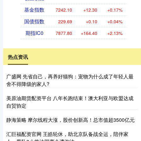
基金指数
7242.10
+12.30
+0.17%
国债指数
229.69
+0.10
+0.04%
期指IC0
7877.80
+164.40
+2.13%
热点资讯
广盛网 先省自己，再养好猫狗：宠物为什么成了年轻人最
舍不得降级的家人?
美原油期货配资平台 八年长跑结束！澳大利亚与欧盟达成
自贸协定
静海策略 摩尔线程大涨，股价创新高！总市值超3500亿元
汇巨福配资官网 王皓轮休，助北京队备战全运，陪伴家