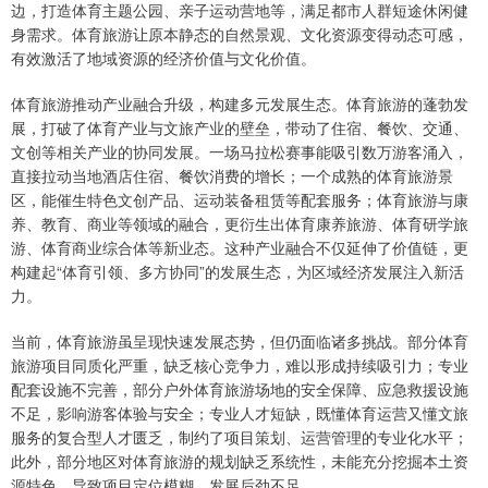
边，打造体育主题公园、亲子运动营地等，满足都市人群短途休闲健
身需求。体育旅游让原本静态的自然景观、文化资源变得动态可感，
有效激活了地域资源的经济价值与文化价值。
体育旅游推动产业融合升级，构建多元发展生态。体育旅游的蓬勃发
展，打破了体育产业与文旅产业的壁垒，带动了住宿、餐饮、交通、
文创等相关产业的协同发展。一场马拉松赛事能吸引数万游客涌入，
直接拉动当地酒店住宿、餐饮消费的增长；一个成熟的体育旅游景
区，能催生特色文创产品、运动装备租赁等配套服务；体育旅游与康
养、教育、商业等领域的融合，更衍生出体育康养旅游、体育研学旅
游、体育商业综合体等新业态。这种产业融合不仅延伸了价值链，更
构建起“体育引领、多方协同”的发展生态，为区域经济发展注入新活
力。
当前，体育旅游虽呈现快速发展态势，但仍面临诸多挑战。部分体育
旅游项目同质化严重，缺乏核心竞争力，难以形成持续吸引力；专业
配套设施不完善，部分户外体育旅游场地的安全保障、应急救援设施
不足，影响游客体验与安全；专业人才短缺，既懂体育运营又懂文旅
服务的复合型人才匮乏，制约了项目策划、运营管理的专业化水平；
此外，部分地区对体育旅游的规划缺乏系统性，未能充分挖掘本土资
源特色，导致项目定位模糊、发展后劲不足。