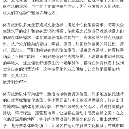
康生活的追求，也丰富了文旅消费的内涵，为产业发展注入新动能，
让人们在运动中邂逅诗与远方。
体育旅游以多元业态拓展文旅边界，满足个性化消费需求。随着大众
生活水平的提升和健身意识的增强，传统观光式旅游已难以满足人们
的深度体验需求，体育旅游凭借其强参与性、高体验感的特点脱颖而
出。从户外探险类的登山、攀岩、漂流，到竞技体验类的马拉松、骑
行、高尔夫，再到休闲健身类的瑜伽度假、温泉康养运动，体育旅游
涵盖了不同年龄段、不同兴趣偏好的需求场景。无论是追求刺激挑战
的年轻人，还是偏爱舒缓养生的中老年群体，都能在体育旅游中找到
契合自身的消费选择，这种多元化的业态供给，让文旅消费更加精
准、更具活力。
展开剩余67%
体育旅游以体育为纽带，激活地域特色资源价值。许多地区依托独特
的自然禀赋和文化底蕴，将体育元素与本土资源深度融合，打造出具
有地域标识的体育旅游品牌。在自然风光优美的地区，通过打造徒步
路线、骑行绿道、露营基地等，让游客在运动中感受自然之美；在文
化底蕴深厚的地区，将传统体育项目与民俗文化结合，推出武术研
学、龙舟赛事体验等项目，让游客在运动中触摸文化根脉；在城市周