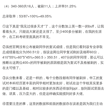
（4）340-360共16人，被刷11人；上岸率31.25%
总录取率：53/87×100%=49.05%
①这下真是“我见过很多天才”了，这个分数加上英一数一的buff，让我
看着头大。只能说大家还是太强了。至少400多分被刷，在我的生涯
中，在工科考研里面真的不常见。
②虽然官网没有公布被刷同学的复试成绩，但是我们看到该专业录取
总成绩最低分为350.51分，假设这两位同学复试刚好及格即60分，
410*55%+60*5*45%=360.5 > 350.51，407分的同学同理，那么可以
推断出这两位400+的同学被刷的原因都是因为复试不及格被刷的，实
在太可惜了。
③从分数来看，还是一样的，每个分数段都有同学被刷掉，华工的复
试对本科经历更丰富的同学相对更加友好，初试在这个学校其实更多
的是门槛以及基础，相对比较多的东西还得放到ppt，放到面试里面去
做。讲真，压力蛮大的，但是这样确实能揽到好多大佬。
④需要注意的事，这里的数据和前面的数据存在误差是因为我们主动