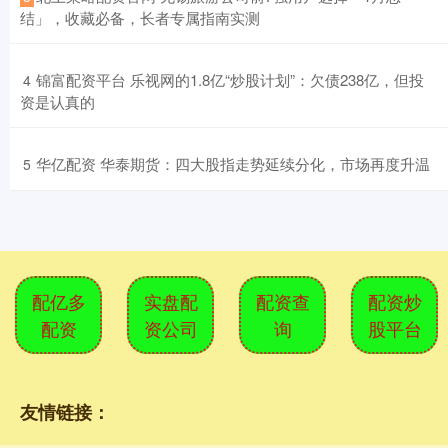
结」，收藏必备，长者专属指南实测
​锦富配资平台 乐视网的1.8亿“炒股计划”：欠债238亿，但投
4
资是认真的
​华亿配资 华泰期货：四大股指走势延续分化，市场再度升温
5
配亿多
实盘配
配资查
配资炒
配资
资公司
询
股平台
友情链接：