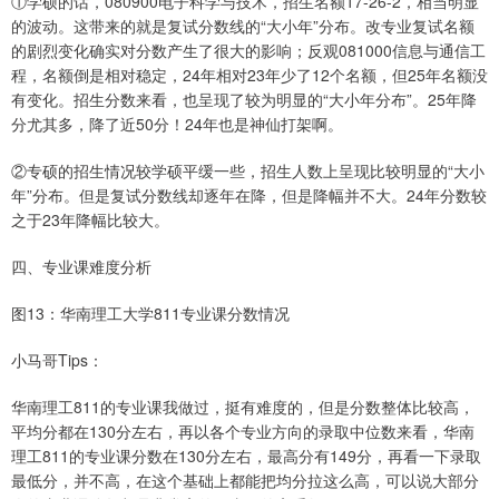
①学硕的话，080900电子科学与技术，招生名额17-26-2，相当明显
的波动。这带来的就是复试分数线的“大小年”分布。改专业复试名额
的剧烈变化确实对分数产生了很大的影响；反观081000信息与通信工
程，名额倒是相对稳定，24年相对23年少了12个名额，但25年名额没
有变化。招生分数来看，也呈现了较为明显的“大小年分布”。25年降
分尤其多，降了近50分！24年也是神仙打架啊。
②专硕的招生情况较学硕平缓一些，招生人数上呈现比较明显的“大小
年”分布。但是复试分数线却逐年在降，但是降幅并不大。24年分数较
之于23年降幅比较大。
四、专业课难度分析
图13：华南理工大学811专业课分数情况
小马哥Tips：
华南理工811的专业课我做过，挺有难度的，但是分数整体比较高，
平均分都在130分左右，再以各个专业方向的录取中位数来看，华南
理工811的专业课分数在130分左右，最高分有149分，再看一下录取
最低分，并不高，在这个基础上都能把均分拉这么高，可以说大部分