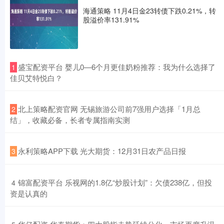
海通策略 11月4日金23转债下跌0.21%，转
股溢价率131.91%
​盛宝配资平台 婴儿0—6个月更佳奶粉推荐：我为什么选择了
1
佳贝艾特悦白？
​北上策略配资官网 无锡旅游公司前7强用户选择「1月总
2
结」，收藏必备，长者专属指南实测
​永利策略APP下载 光大期货：12月31日农产品日报
3
​锦富配资平台 乐视网的1.8亿“炒股计划”：欠债238亿，但投
4
资是认真的