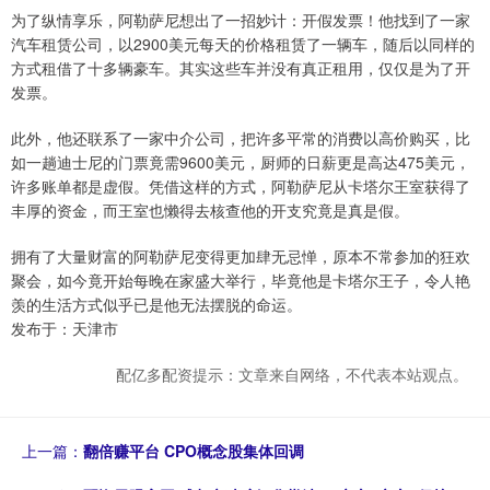
为了纵情享乐，阿勒萨尼想出了一招妙计：开假发票！他找到了一家
汽车租赁公司，以2900美元每天的价格租赁了一辆车，随后以同样的
方式租借了十多辆豪车。其实这些车并没有真正租用，仅仅是为了开
发票。
此外，他还联系了一家中介公司，把许多平常的消费以高价购买，比
如一趟迪士尼的门票竟需9600美元，厨师的日薪更是高达475美元，
许多账单都是虚假。凭借这样的方式，阿勒萨尼从卡塔尔王室获得了
丰厚的资金，而王室也懒得去核查他的开支究竟是真是假。
拥有了大量财富的阿勒萨尼变得更加肆无忌惮，原本不常参加的狂欢
聚会，如今竟开始每晚在家盛大举行，毕竟他是卡塔尔王子，令人艳
羡的生活方式似乎已是他无法摆脱的命运。
发布于：天津市
配亿多配资提示：文章来自网络，不代表本站观点。
上一篇：
翻倍赚平台 CPO概念股集体回调