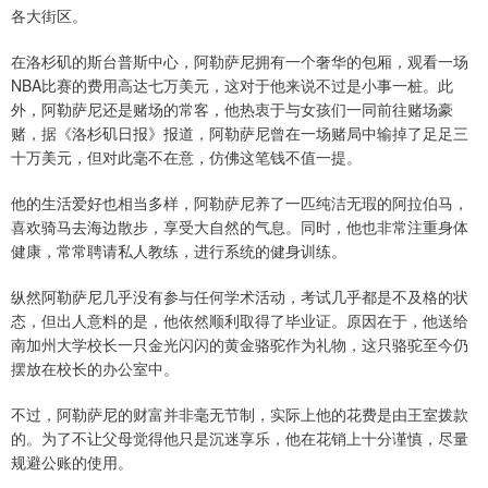
各大街区。
在洛杉矶的斯台普斯中心，阿勒萨尼拥有一个奢华的包厢，观看一场
NBA比赛的费用高达七万美元，这对于他来说不过是小事一桩。此
外，阿勒萨尼还是赌场的常客，他热衷于与女孩们一同前往赌场豪
赌，据《洛杉矶日报》报道，阿勒萨尼曾在一场赌局中输掉了足足三
十万美元，但对此毫不在意，仿佛这笔钱不值一提。
他的生活爱好也相当多样，阿勒萨尼养了一匹纯洁无瑕的阿拉伯马，
喜欢骑马去海边散步，享受大自然的气息。同时，他也非常注重身体
健康，常常聘请私人教练，进行系统的健身训练。
纵然阿勒萨尼几乎没有参与任何学术活动，考试几乎都是不及格的状
态，但出人意料的是，他依然顺利取得了毕业证。原因在于，他送给
南加州大学校长一只金光闪闪的黄金骆驼作为礼物，这只骆驼至今仍
摆放在校长的办公室中。
不过，阿勒萨尼的财富并非毫无节制，实际上他的花费是由王室拨款
的。为了不让父母觉得他只是沉迷享乐，他在花销上十分谨慎，尽量
规避公账的使用。