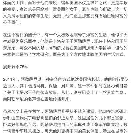
体面的工作，而对于他们来说，留学美国不仅是求知之旅，更是享乐
的盛宴，身边总是围绕着一群美丽的女子，豪车也随心所欲，这一切
只为展示他们的奢华生活。无疑，他们正是那些拥有石油巨额财富的
公子哥们。
在这个富裕的圈子中，有一个人极致地演绎了炫富的生活，他似乎天
生就是为享乐而生，他便是卡塔尔王子阿勒萨尼，现任卡塔尔国王的
亲弟弟。与众不同的是，阿勒萨尼曾在美国南加州大学留学，但他的
去意并非是为了学术研究，而是为了全方位地体验美国的生活方式。
展开剩余75%
2011年，阿勒萨尼以一种奢华的方式抵达美国洛杉矶，他的随行团队
近百人，其中包括司机、保镖、厨师等，这一事件顿时在洛杉矶引发
了关于卡塔尔王子的传奇故事。从此，洛杉矶染上了一丝贵族气息，
而阿勒萨尼的名声也在当地传播开来。
虽然名义上是在留学，阿勒萨尼几乎从不踏入课堂。他却在洛杉矶比
佛利山庄购买了电影明星们的邻近别墅，这里居住的几乎都是富豪，
距离好莱坞也不远。阿勒萨尼把自己的车库变成了豪车的聚集地，数
十辆奢华车肆意摆放，每天他则更换不同的美女伴侣，游走在城市的