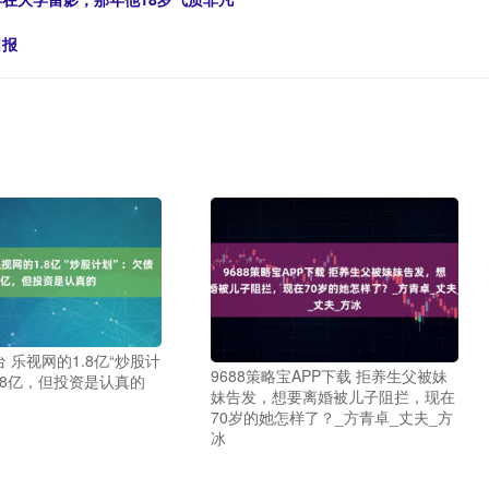
日报
 乐视网的1.8亿“炒股计
9688策略宝APP下载 拒养生父被妹
38亿，但投资是认真的
妹告发，想要离婚被儿子阻拦，现在
70岁的她怎样了？_方青卓_丈夫_方
冰